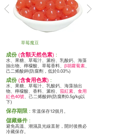
草莓魔豆
成份
(
含類天然色素
)
:
水、果糖、草莓汁、澱粉、乳酸鈣、海藻
抽出物、檸檬酸、草莓香料、
β胡蘿蔔素
、
己二烯酸鉀(防腐劑，低於0.03%)
成份
(
含食用色素
)
:
水、果糖、草莓汁、乳酸鈣、海藻抽出
物、檸檬酸、香料、澱粉、
茄紅素
、
食用
紅色40號
、己二烯酸鉀(防腐劑0.5g/kg以
下)
保存期限
:
常溫保存12個月。
儲藏條件
:
避免高溫、潮濕及光線直射，開封後務必
冷藏保存。