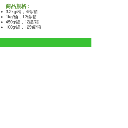
商品規格
:
3.2kg/桶，4桶/箱
1kg/桶，12桶/箱
450g/罐，12罐/箱
100g/罐，125罐/箱
川代企業有限公司
Chuan Dai Enterprise Co., Ltd.
聯絡地址
:
712008 台南市新化區智慧
科學大道三段188號
(舊名:台南市新化區崙子頂1之170號
【僅變更路名,地點不變】)
客服時間
:
周一至周五 8:00am - 5:00pm
電話
:
+886-6-5980498
傳真
:
+886-6-5980497
EMAIL :
chuandai@chuandai.url.tw