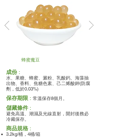
蜂蜜魔豆
成份
:
水、果糖、蜂蜜、澱粉、乳酸鈣、海藻抽
出物、香料、焦糖色素、己二烯酸鉀(防腐
劑，低於0.03%)
保存期限
:
常溫保存8個月。
儲藏條件
:
避免高溫、潮濕及光線直射，開封後務必
冷藏保存。
商品規格
:
3.2kg/桶，4桶/箱