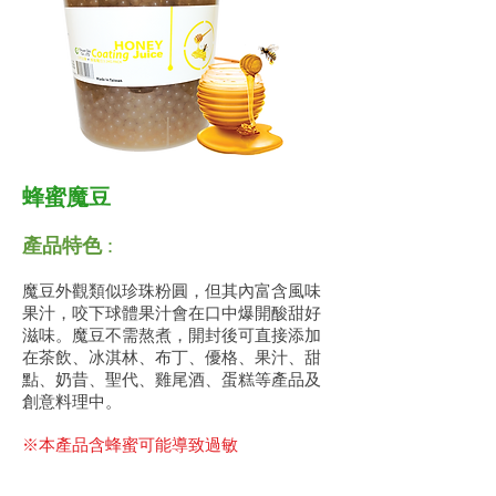
蜂蜜魔豆
產品特色
:
魔豆外觀類似珍珠粉圓，但其內富含風味
果汁，咬下球體果汁會在口中爆開酸甜好
滋味。魔豆不需熬煮，開封後可直接添加
在茶飲、冰淇林、布丁、優格、果汁、甜
點、奶昔、聖代、雞尾酒、蛋糕等產品及
創意料理中。
※本產品含蜂蜜可能導致過敏