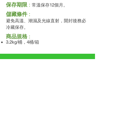
保存期限
:
常溫保存12個月。
儲藏條件
:
避免高溫、潮濕及光線直射，開封後務必
冷藏保存。
商品規格
:
3.2kg/桶，4桶/箱
川代企業有限公司
Chuan Dai Enterprise Co., Ltd.
聯絡地址
:
712008 台南市新化區智慧
科學大道三段188號
(舊名:台南市新化區崙子頂1之170號
【僅變更路名,地點不變】)
客服時間
:
周一至周五 8:00am - 5:00pm