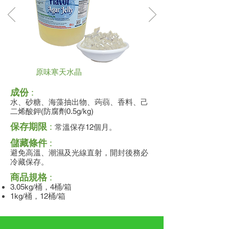
原味寒天水晶
成份
:
水、砂糖、海藻抽出物、蒟蒻、香料、己
二烯酸鉀(防腐劑0.5g/kg)
保存期限
:
常溫保存12個月。
儲藏條件
:
避免高溫、潮濕及光線直射，開封後務必
冷藏保存。
商品規格
:
3.05kg/桶，4桶/箱
1kg/桶，12桶/箱